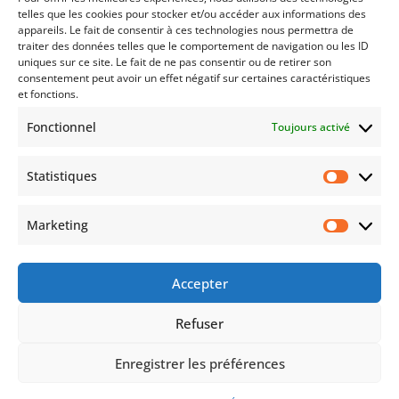
Marché SCPI en 2025 : reprise ou stagnation ?
telles que les cookies pour stocker et/ou accéder aux informations des
appareils. Le fait de consentir à ces technologies nous permettra de
26 - Sep - 2025
|
Allocation
,
Immobilier
traiter des données telles que le comportement de navigation ou les ID
uniques sur ce site. Le fait de ne pas consentir ou de retirer son
Après une année 2024 freinée par l’inflation et
consentement peut avoir un effet négatif sur certaines caractéristiques
la hausse des taux, le marché des SCPI montre
et fonctions.
en 2025 un visage contrasté. 👉 Bonne
Fonctionnel
Toujours activé
nouvelle : certaines SCPI européennes ont
enregistré une collecte nette en hausse de +15
Statistiques
% au premier semestre (ASPIM). Ces fonds...
Statist
Marketing
Market
ACCUEIL
Mentions légales et confidentialité
Lexique
FAQ
Contactez-Nous
Accepter
Politique de cookies (UE)
Refuser
Enregistrer les préférences
SERINVESTIA Patrimoine Clermont-Ferrand, Vichy,