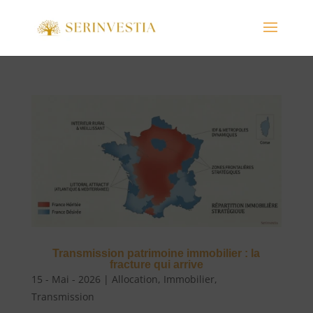
Transmission patrimoine immobilier : la
fracture qui arrive
15 - Mai - 2026
|
Allocation
,
Immobilier
,
Transmission