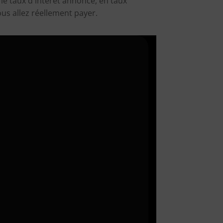
le taux d'intérêt annoncé, en taux
vous allez réellement payer.