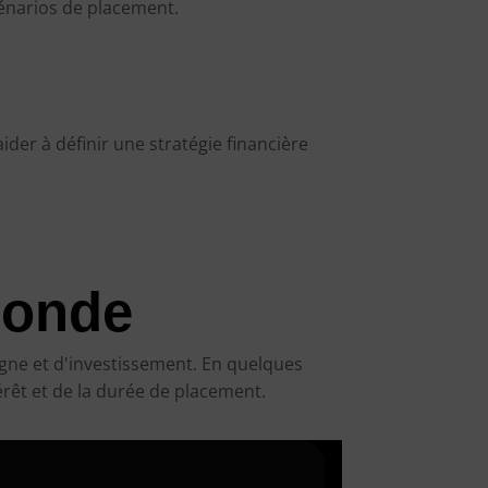
cénarios de placement.
ider à définir une stratégie financière
monde
gne et d'investissement. En quelques
érêt et de la durée de placement.