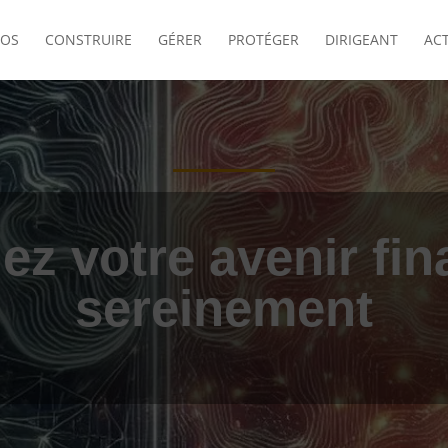
POS
CONSTRUIRE
GÉRER
PROTÉGER
DIRIGEANT
AC
ez votre avenir fin
sereinement