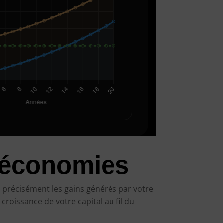
 économies
 précisément les gains générés par votre
croissance de votre capital au fil du