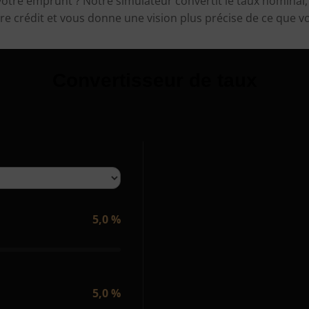
votre emprunt ? Notre simulateur convertit le taux nominal, 
 votre crédit et vous donne une vision plus précise de ce que 
Convertisseur de taux
5,0 %
5,0 %