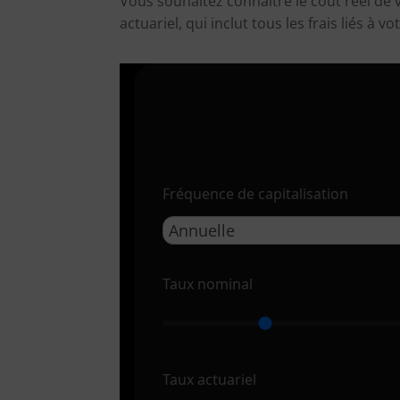
Vous souhaitez connaître le coût réel de 
actuariel, qui inclut tous les frais liés à
Fréquence de capitalisation
Taux nominal
Taux actuariel