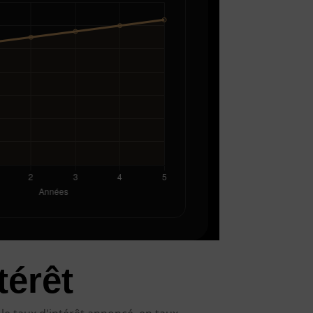
térêt