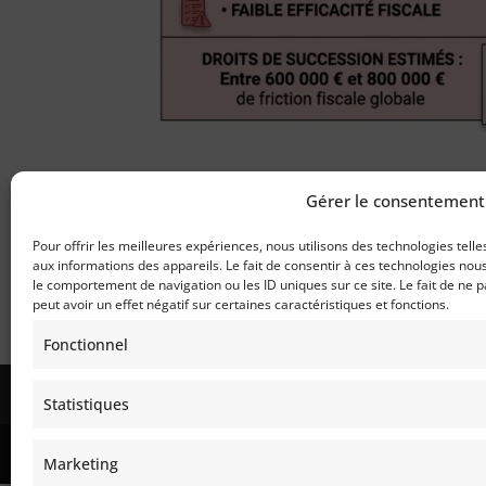
Transmission
Gérer le consentement
29 - Mai - 2026
|
Allocation
,
Fiscalité
,
Transmis
Pour offrir les meilleures expériences, nous utilisons des technologies tell
aux informations des appareils. Le fait de consentir à ces technologies nou
le comportement de navigation ou les ID uniques sur ce site. Le fait de ne 
peut avoir un effet négatif sur certaines caractéristiques et fonctions.
Fonctionnel
ACCUEIL
Mentions légales et confidentiali
Statistiques
SERINVESTIA Patrimoine Clermont-Ferrand, Vich
Marketing