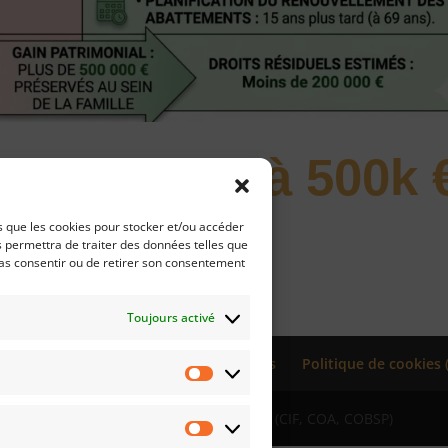
 : l’erreur à 500k 
sion
es que les cookies pour stocker et/ou accéder
s permettra de traiter des données telles que
pas consentir ou de retirer son consentement
Toujours activé
té
Lexique
FAQ
Contactez-Nous
Politique de cookies 
Statistiques
y, Aurillac, Arcachon- ORIAS : 25002711 (CIF, COA, COBSP)
Marketing