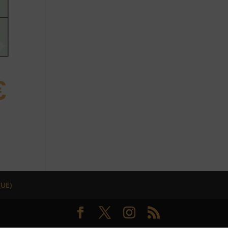
€
(UE)