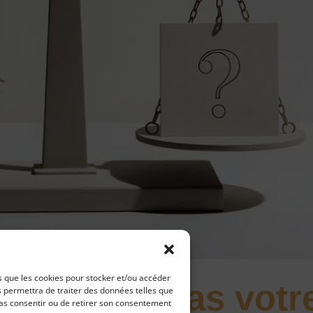
es que les cookies pour stocker et/ou accéder
rise n’est pas votr
s permettra de traiter des données telles que
pas consentir ou de retirer son consentement