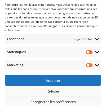
Pour offrir les meilleures expériences, nous utilisons des technologies
Loi de finances 2026 : quand votre trésorerie
telles que les cookies pour stocker et/ou accéder aux informations des
devient la cible fiscale
appareils. Le fait de consentir à ces technologies nous permettra de
17 - Oct - 2025
|
Fiscalité
,
News Éco
traiter des données telles que le comportement de navigation ou les ID
uniques sur ce site. Le fait de ne pas consentir ou de retirer son
Un client, dirigeant d’entreprise à succès, vient
consentement peut avoir un effet négatif sur certaines caractéristiques
de me poser une de ces préoccupations. Je la
et fonctions.
partage avec vous car je crois que vous êtes
Fonctionnel
Toujours activé
plusieurs dans ce cas. « Ma boîte tourne bien,
je gère à l’auvergnate (c’est à dire avec
Statistiques
prudence). Nos...
Statist
Marketing
Market
ACCUEIL
Mentions légales et confidentialité
Lexique
FAQ
Contactez-Nous
Accepter
Politique de cookies (UE)
Refuser
Enregistrer les préférences