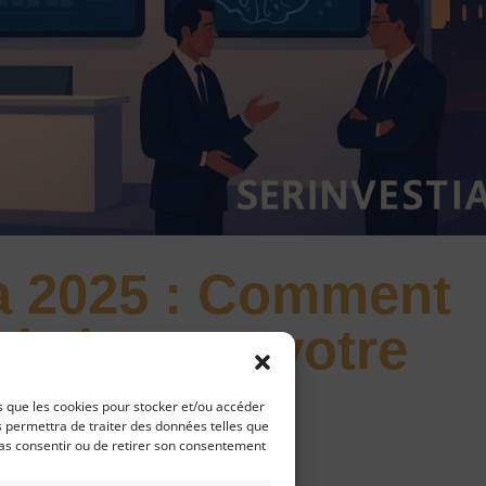
a 2025 : Comment
tia booste votre
atrimoine
es que les cookies pour stocker et/ou accéder
s permettra de traiter des données telles que
pas consentir ou de retirer son consentement