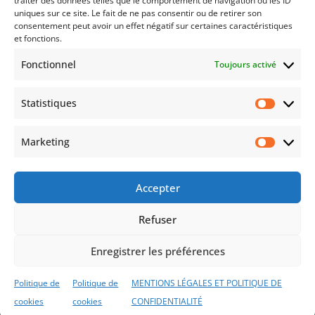
traiter des données telles que le comportement de navigation ou les ID
uniques sur ce site. Le fait de ne pas consentir ou de retirer son
Votre Plan Épargne Logement (PEL), ouvert à
consentement peut avoir un effet négatif sur certaines caractéristiques
partir de 2011, sera automatiquement clôturé
et fonctions.
en 2026, conformément à la loi. Après 15 ans, si
Fonctionnel
Toujours activé
vous ne prenez aucune mesure, vos fonds
seront transférés vers un compte sur livret à
Statistiques
faible rendement. Comment éviter une perte...
Statist
Marketing
Market
ACCUEIL
Mentions légales et confidentialité
Lexique
FAQ
Contactez-Nous
Accepter
Politique de cookies (UE)
Refuser
Enregistrer les préférences
SERINVESTIA Patrimoine Clermont-Ferrand, Vichy,
Aurillac, Arcachon- ORIAS : 25002711 (CIF, COA,
Politique de
Politique de
MENTIONS LÉGALES ET POLITIQUE DE
COBSP)
cookies
cookies
CONFIDENTIALITÉ