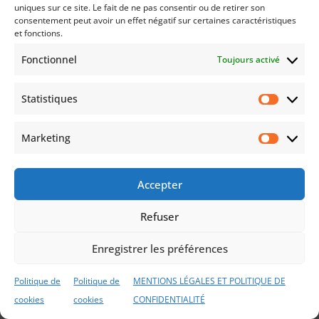
uniques sur ce site. Le fait de ne pas consentir ou de retirer son
consentement peut avoir un effet négatif sur certaines caractéristiques
ACCUEIL
Mentions légales et confidentialité
et fonctions.
Lexique
FAQ
Contactez-Nous
Fonctionnel
Toujours activé
Politique de cookies (UE)
Statistiques
Statist
SERINVESTIA Patrimoine Clermont-Ferrand, Vichy,
Marketing
Market
Aurillac, Arcachon- ORIAS : 25002711 (CIF, COA,
COBSP)
Accepter
Refuser
Enregistrer les préférences
Politique de
Politique de
MENTIONS LÉGALES ET POLITIQUE DE
cookies
cookies
CONFIDENTIALITÉ