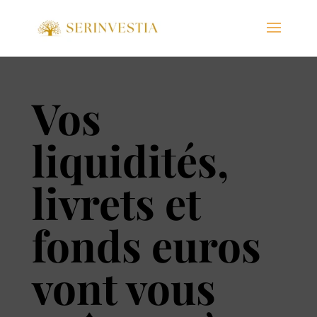
Vos
liquidités,
livrets et
fonds euros
vont vous