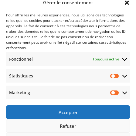
Gérer le consentement
Contactez notre équipe dès aujourd’hui pour
Pour offrir les meilleures expériences, nous utilisons des technologies
commencer à optimiser votre patrimoine et
telles que les cookies pour stocker et/ou accéder aux informations des
sécuriser votre avenir.
appareils. Le fait de consentir à ces technologies nous permettra de
traiter des données telles que le comportement de navigation ou les ID
uniques sur ce site. Le fait de ne pas consentir ou de retirer son
consentement peut avoir un effet négatif sur certaines caractéristiques
Contactez-nous
et fonctions.
Fonctionnel
Toujours activé
Statistiques
Statist
Marketing
Market
ACCUEIL
Mentions légales et confidentialité
Lexique
FAQ
Contactez-Nous
Accepter
Politique de cookies (UE)
Refuser